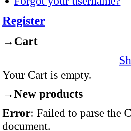
Forgot your username?
Register
→
Cart
Sh
Your Cart is empty.
→
New products
Error
: Failed to parse th
document.