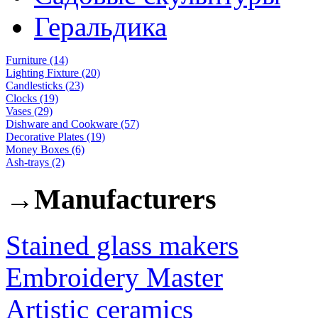
Геральдика
Furniture (14)
Lighting Fixture (20)
Candlesticks (23)
Clocks (19)
Vases (29)
Dishware and Cookware (57)
Decorative Plates (19)
Money Boxes (6)
Ash-trays (2)
→
Manufacturers
Stained glass makers
Embroidery Master
Artistic ceramics