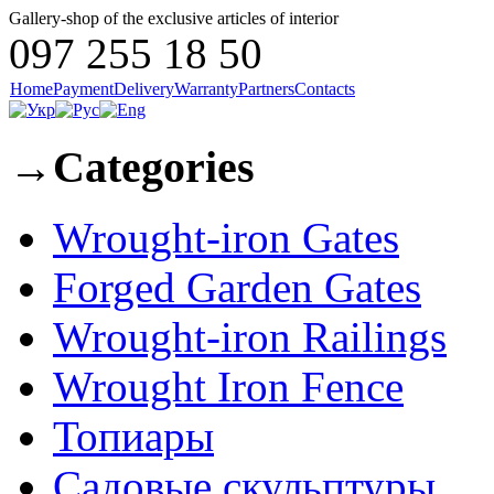
Gallery-shop of the exclusive articles of interior
097 255 18 50
Home
Payment
Delivery
Warranty
Partners
Contacts
→
Categories
Wrought-iron Gates
Forged Garden Gates
Wrought-iron Railings
Wrought Iron Fence
Топиары
Садовые скульптуры