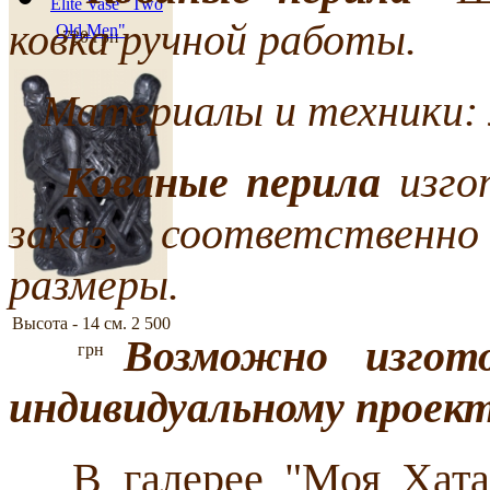
Elite Vase "Two
ковка ручной работы.
Old Men"
720 грн
Материалы и техники: м
Кованые перила
изго
заказ, соответственн
размеры.
Высота - 14 см.
2 500
Возможно изгот
грн
индивидуальному проект
В галерее "Моя Хата