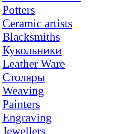
Potters
Ceramic artists
Blacksmiths
Кукольники
Leather Ware
Столяры
Weaving
Painters
Engraving
Jewellers