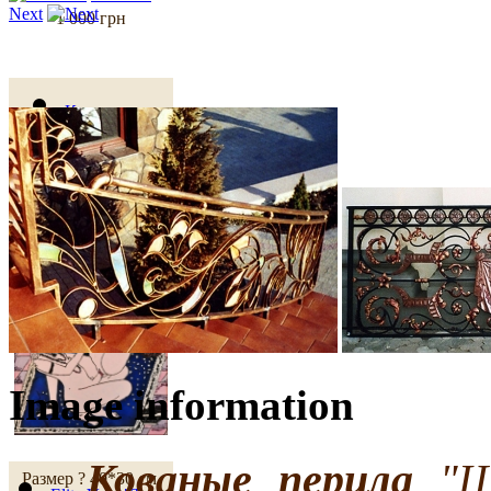
Next
1 000 грн
Картина на
стекле "Камасутра
-2"
Image information
Кованые перила
"Шв
Размер ? 40*30 см.