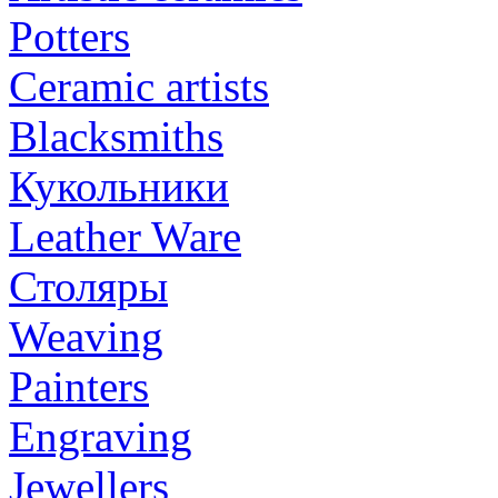
Potters
Ceramic artists
Blacksmiths
Кукольники
Leather Ware
Столяры
Weaving
Painters
Engraving
Jewellers