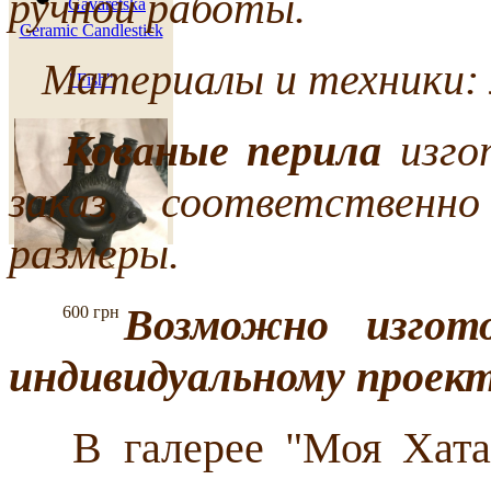
ручной работы.
Gavaretska
Ceramic Candlestick
Материалы и техники: м
"Fish"
Кованые перила
изго
заказ, соответственн
размеры.
Возможно изгот
600 грн
индивидуальному проект
В галерее "Моя Хата