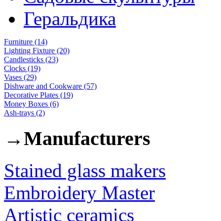
Геральдика
Furniture (14)
Lighting Fixture (20)
Candlesticks (23)
Clocks (19)
Vases (29)
Dishware and Cookware (57)
Decorative Plates (19)
Money Boxes (6)
Ash-trays (2)
→
Manufacturers
Stained glass makers
Embroidery Master
Artistic ceramics