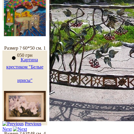
Размер ? 60*50 см.
1
050 грн
Картина
крестиком "Белые
ирисы"
Previous
Next
Размер ? 63*48 см.
4