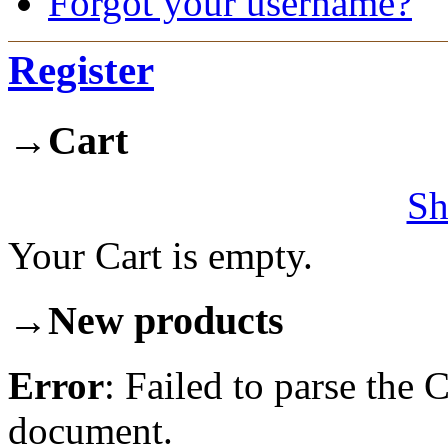
Forgot your username?
Register
→
Cart
Sh
Your Cart is empty.
→
New products
Error
: Failed to parse th
document.