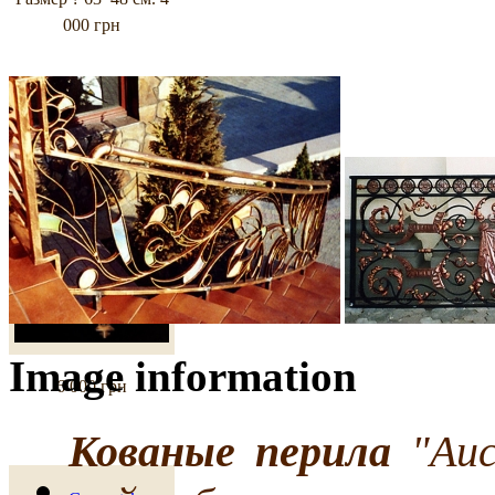
000 грн
Zgarda "Zgarda"
Image information
6 000 грн
Кованые перила
"Аис