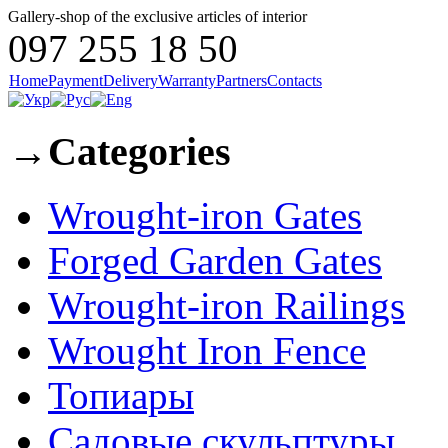
Gallery-shop of the exclusive articles of interior
097 255 18 50
Home
Payment
Delivery
Warranty
Partners
Contacts
→
Categories
Wrought-iron Gates
Forged Garden Gates
Wrought-iron Railings
Wrought Iron Fence
Топиары
Садовые скульптуры