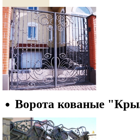
колыбельная"
Диаметр - 35 см.
1
900 грн
Ворота кованые "Кр