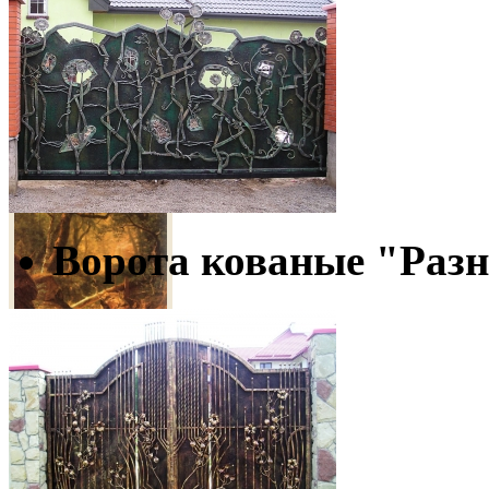
Высота - 20 см.
1 250
грн
Копия картины
"В лесных дебрях"
Ворота кованые "Раз
Подвеска
Размер ? 60х50 см.
2
"Триглав
300 грн
гуцульский"