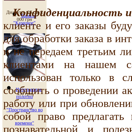
Конфиденциальность 
Диаметр - 25 см.
2
Барыло
000 грн
клиенте и его заказы буд
"Казацкое"
для обработки заказа в ин
и не передаем третьим л
клиентами на нашем са
использован только в с
сообщить о проведении ак
Интерьерное
450 грн
полотно
работу или при обновлени
"Пространство во
собой право предлагать 
времени"
познавательной и поле