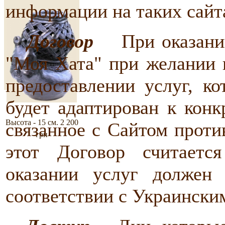
информации на таких сайт
Договор
При оказании 
"Моя Хата" при желании 
предоставлении услуг, к
будет адаптирован к конк
Высота - 15 см.
2 200
связанное с Сайтом проти
грн
этот Договор считаетс
оказании услуг должен 
соответствии с Украински