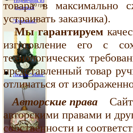
сантиметра.
Подсвечник из
товара в максимально с
700 грн
керамики
устраивать заказчика).
"Кувшины"
Мы гарантируем
качес
изготовление его с со
технологических требован
представленный товар руч
Люстра "Маки"
отличаться от изображенн
Авторские права
Сайт и
авторскими правами и дру
560 грн
собственности и соответс