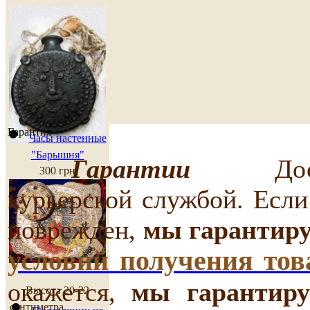
Гарантия
Часы настенные
"Барышня"
Гарантии
Доставк
300 грн
курьерской службой. Если
поврежден,
мы гарантир
условий получения тов
окажется,
мы гарантиру
Высота 20-22