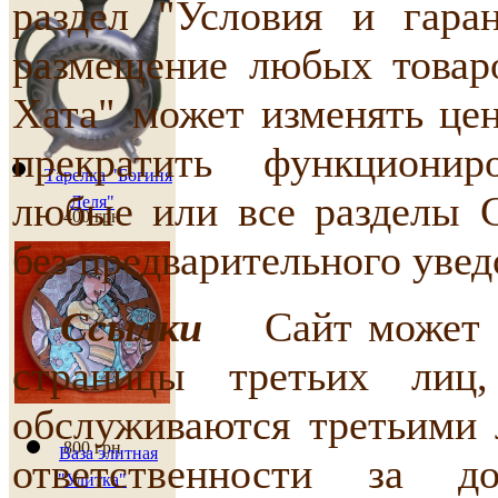
раздел "Условия и гара
размещение любых товар
Хата" может изменять це
прекратить функциони
Тарелка "Богиня
любые или все разделы 
Леля"
400 грн
без предварительного уве
Ссылки
Сайт может со
страницы третьих лиц
обслуживаются третьими 
800 грн
Ваза элитная
ответственности за д
"Улитка"