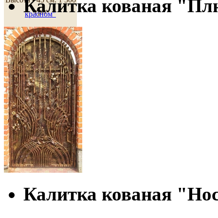
Калитка кованая "П
грн
красном"
Размер ? 30х40 см.
1
440 грн
Калитка кованая "Но