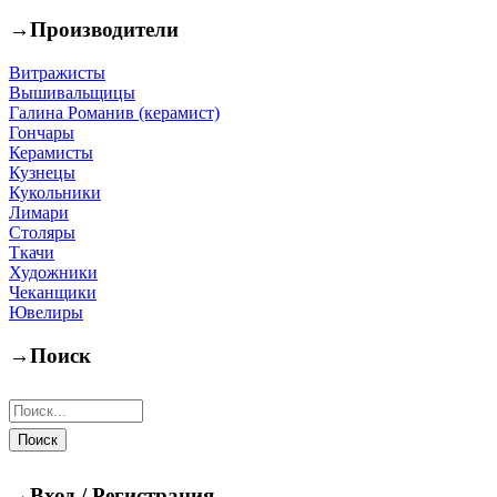
→
Производители
Витражисты
Вышивальщицы
Галина Романив (керамист)
Гончары
Керамисты
Кузнецы
Кукольники
Лимари
Столяры
Ткачи
Художники
Чеканщики
Ювелиры
→
Поиск
→
Вход / Регистрация