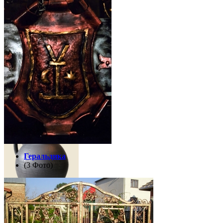
50 грн
Кувшин
"Греческий"
Геральдика
(3 Фото)
Объем - 4-5 л.
400
грн