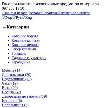
Галерея-магазин эксклюзивных предметов интерьера
097 255 18 50
Главная
Оплата
Доставка
Гарантия
Партнеры
Контакты
→
Категории
Кованые ворота
Кованые калитки
Кованые перила
Забор кованый
Топиары
Садовые скульптуры
Геральдика
Мебель (14)
Светильники (20)
Подсвечники (23)
Часы (19)
Вазы (29)
Посуда (57)
Декоративные тарелки (19)
Копилки (6)
Пепельницы (2)