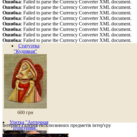
Ошибка
: Failed to parse the Currency Converter XML document.
Ошибка
: Failed to parse the Currency Converter XML document.
Ошибка
: Failed to parse the Currency Converter XML document.
Ошибка
: Failed to parse the Currency Converter XML document.
Ошибка
: Failed to parse the Currency Converter XML document.
Ошибка
: Failed to parse the Currency Converter XML document.
Ошибка
: Failed to parse the Currency Converter XML document.
Ошибка
: Failed to parse the Currency Converter XML document.
Статуэтка
"Кудрявая"
600 грн
Улитка "Античная
Інтернет-галерея ексклюзивних предметів інтер'єру
пурпурная"
Категории