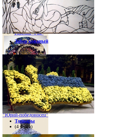
200 грн
Тарелка "Рак"
Забор кованый
(5 Фото)
857 грн
Ваза декоративная
"Юрий-победоносец"
Топиары
(4 Фото)