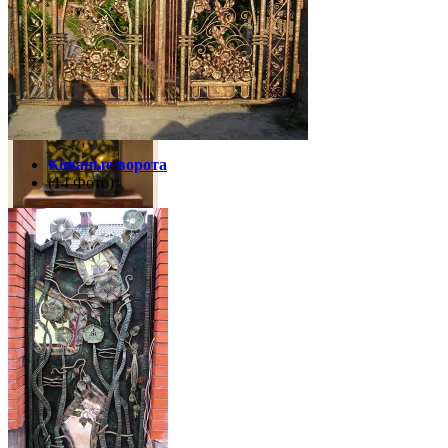
Копия картины
"Шкатулка с
лимонами"
Кованые ворота
(14 Фото)
Интерьерное
полотно
2 150 грн
"Зарождение"