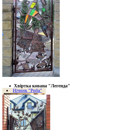
9 500 грн
Хвіртка кована "Легенда"
Нічник "Риба"