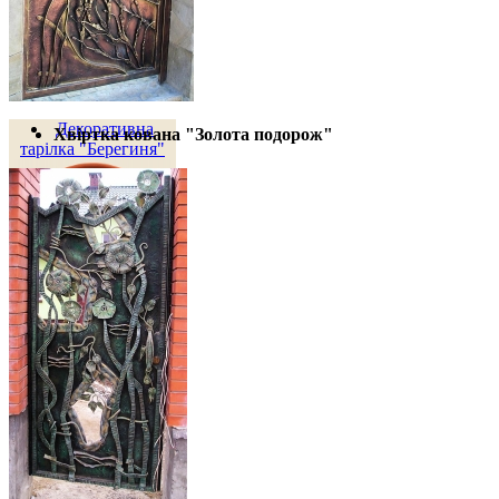
Декоративна
Хвіртка кована "Золота подорож"
тарілка "Берегиня"
800 грн