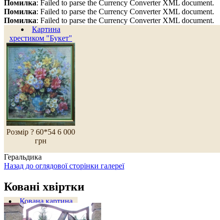
Помилка
: Failed to parse the Currency Converter XML document.
Помилка
: Failed to parse the Currency Converter XML document.
Помилка
: Failed to parse the Currency Converter XML document.
Картина
хрестиком "Букет"
Розмір ? 60*54
6 000
грн
Геральдика
Назад до оглядової сторінки галереї
Ковані хвіртки
Кована картина
"Богиня-корова"