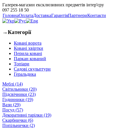
Галерея-магазин ексклюзивних предметів інтер'єру
097 255 18 50
Головна
Оплата
Доставка
Гарантія
Партнери
Контакти
→
Категорії
Ковані ворота
Ковані хвіртки
Перила ковані
Паркан кований
Топіари
Садові скульптури
Геральдика
Меблі (14)
Світильники (20)
Підсвічники (23)
Годинники (19)
Вази (29)
Посуд (57)
Декоративні тарілки (19)
Скарбнички (6)
Попільнички (2)