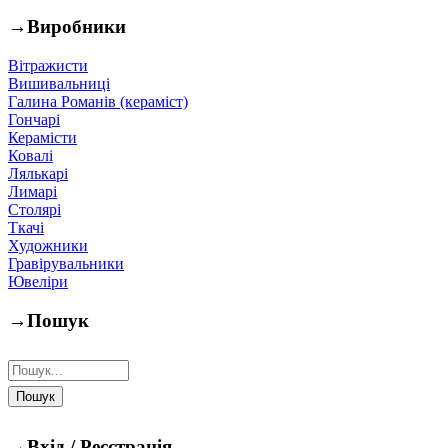
→
Виробники
Вітражисти
Вишивальниці
Галина Романів (кераміст)
Гончарі
Керамісти
Ковалі
Лялькарі
Лимарі
Столярі
Ткачі
Художники
Гравірувальники
Ювеліри
→
Пошук
→
Вхід / Реєстрація