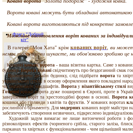
Ковані ворота
"Золота подорож" - художня ковка.
Ворота ковані можуть бути обладнані автоматикою (
Ковані ворота виготовляються під конкретне замовленн
Фляга "Добрий
Можливе виготовлення воріт кованих за індивідуал
кіт"
кованих воріт
В галереї "Моя Хата" крім
, ви може
немає того, що ви шукаєте, ми обов'язково зробимо це 
Красиві
ковані ворота
- ваша візитна картка. Саме з ковани
будинку.
Ворота ковані
свідчитимуть про бездоганний смак гос
Враховуючи дизайн будинку, слід підібрати
ворота
та хвірт
українському стилі, в основу оформлення якого покладені народ
чи українських ландшафтів.
Ворота
у
візантійському стилі
вир
Готичні
ковані ворота дуже поширені в Європі, проте в Україні
завершення воріт та хрестоподібні форми в основі.
Ворота к
кошики або гірлянди з квітів та фруктів. У кованих воротах
кл
300 грн
рослинного орнаменту. Для
модерних
кованих воріт майстри на
забезпечують створення незвичних, підкреслено індивідуалізова
Художній задум вимагає не лише витонченої роботи з фо
різноколірних ефектів (чорненого срібла, старого заліза, блиск
парканах та хвіртках є функціональними - чим щільніший мал