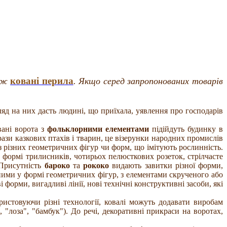
ковані перила
кож
. Якщо серед запропонованих товарів
ляд на них дасть людині, що приїхала, уявлення про господарів
вані ворота з
фольклорними елементами
підійдуть будинку в
брази казкових птахів і тварин, це візерунки народних промислів
 різних геометричних фігур чи форм, що імітують рослинність.
у формі трилисників, чотирьох пелюсткових розеток, стрілчасте
 Присутність
бароко
та
рококо
видають завитки різної форми,
ми у формі геометричних фігур, з елементами скрученого або
орми, вигадливі лінії, нові технічні конструктивні засоби, які
ристовуючи різні технології, ковалі можуть додавати виробам
", "лоза", "бамбук"). До речі, декоративні прикраси на воротах,