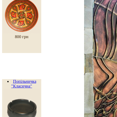
800 грн
Попільничка
"Класична"