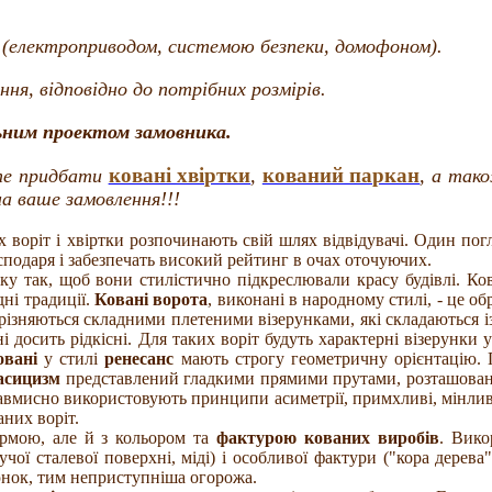
електроприводом, системою безпеки, домофоном).
я, відповідно до потрібних розмірів.
ьним проектом замовника.
ковані хвіртки
кований паркан
те придбати
,
, а та
на ваше замовлення!!!
х воріт і хвіртки розпочинають свій шлях відвідувачі. Один пог
подаря і забезпечать високий рейтинг в очах оточуючих.
ку так, щоб вони стилістично підкреслювали красу будівлі. Ко
ні традиції.
Ковані ворота
, виконані в народному стилі, - це о
ізняються складними плетеними візерунками, які складаються із
 досить рідкісні. Для таких воріт будуть характерні візерунки 
овані
у стилі
ренесанс
мають строгу геометричну орієнтацію.
асицизм
представлений гладкими прямими прутами, розташовани
вмисно використовують принципи асиметрії, примхливі, мінливі ф
них воріт.
рмою, але й з кольором та
фактурою кованих виробів
. Вико
учої сталевої поверхні, міді) і особливої фактури ("кора дерева
юнок, тим неприступніша огорожа.