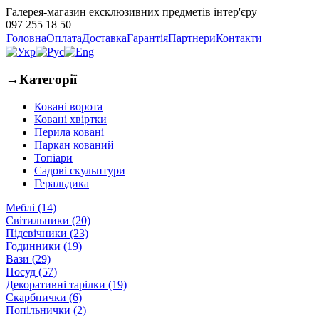
Галерея-магазин ексклюзивних предметів інтер'єру
097 255 18 50
Головна
Оплата
Доставка
Гарантія
Партнери
Контакти
→
Категорії
Ковані ворота
Ковані хвіртки
Перила ковані
Паркан кований
Топіари
Садові скульптури
Геральдика
Меблі (14)
Світильники (20)
Підсвічники (23)
Годинники (19)
Вази (29)
Посуд (57)
Декоративні тарілки (19)
Скарбнички (6)
Попільнички (2)