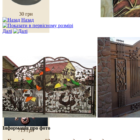
30 грн
Назад
Далі
Комплект
біжутерії "Гривна"
Інформація про фото
715 грн