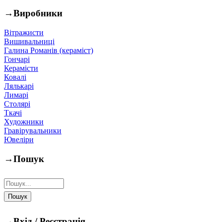
→
Виробники
Вітражисти
Вишивальниці
Галина Романів (кераміст)
Гончарі
Керамісти
Ковалі
Лялькарі
Лимарі
Столярі
Ткачі
Художники
Гравірувальники
Ювеліри
→
Пошук
→
Вхід / Реєстрація