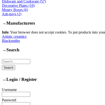
Dishware and Cookware (57)
Decorative Plates (19)
Money Boxes (6)
Ash-trays (2)
→
Manufacturers
Info
: Your browser does not accept cookies. To put products into you
Artistic ceramics
Blacksmiths
→
Search
→
Login / Register
Username
Password