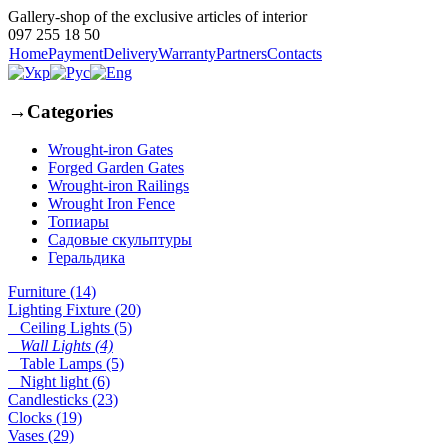
Gallery-shop of the exclusive articles of interior
097 255 18 50
Home
Payment
Delivery
Warranty
Partners
Contacts
→
Categories
Wrought-iron Gates
Forged Garden Gates
Wrought-iron Railings
Wrought Iron Fence
Топиары
Садовые скульптуры
Геральдика
Furniture (14)
Lighting Fixture (20)
Ceiling Lights (5)
Wall Lights (4)
Table Lamps (5)
Night light (6)
Candlesticks (23)
Clocks (19)
Vases (29)