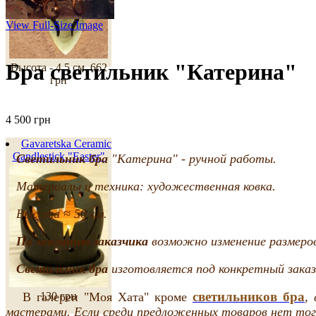
View Full-Size Image
Бра светильник "Катерина"
Высота - 4.5 см.
662
грн
4 500 грн
Gavaretska Ceramic
Candlestick "Easter"
Светильник бра
"Катерина" - ручной работы.
Материалы и техника: художественная ковка.
Высота ≈ 50 см.
По желанию заказчика
возможно изменение размеров,
Светильник бра
изготовляется под конкретный заказ,
светильников бра
В галереи "Моя Хата" кроме
,
130 грн
мастерами. Если среди предложенных товаров нет того