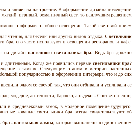
мы и влияет на настроение. В оформлении дизайна помещений
й, мягкий, игривый, романтичный свет, то наилучшим решением
о помощью оформляют общее освещение. Такой световой прием
ля чтения, для беседы или других видов отдыха.
Светильник
ти бра, его часто используют в освещении ресторанов и кафе,
ют на дизайн
настенного светильника бра
. Ведь бра должно
й и длительный. Когда же появились первые
светильники бра
?
вещение в замках. Следующим этапом в истории настенных
 большой популярностью в оформлении интерьера, что и до сих
епили рядом со свечой так, что они отбивали и усиливали ее
де, модерне, античности, барокко, арт-деко... Соответственно,
ли в средневековый замок, в модерное помещение будущего.
литные кованые светильники бра всегда свидетельствуют об
- бра - настольная лампа
, которые выполнены в единственном