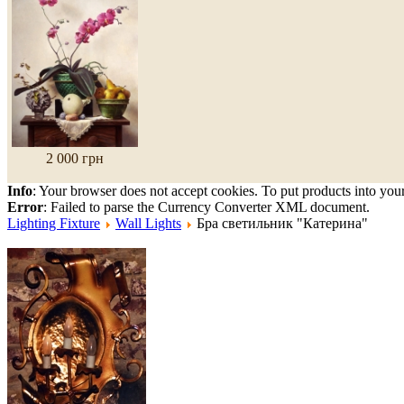
2 000 грн
Info
: Your browser does not accept cookies. To put products into you
Error
: Failed to parse the Currency Converter XML document.
Lighting Fixture
Wall Lights
Бра светильник "Катерина"
Crosses "Knight's"