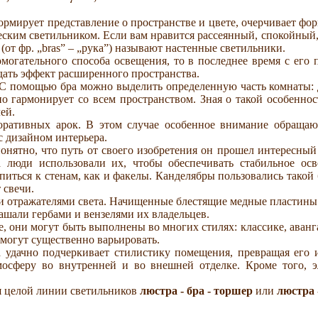
мирует представление о пространстве и цвете, очерчивает фор
ическим светильником. Если вам нравится рассеянный, спокойны
от фр. „bras” – „рука”) называют настенные светильники.
омогательного способа освещения, то в последнее время с ег
здать эффект расширенного пространства.
 помощью бра можно выделить определенную часть комнаты: д
о гармонирует со всем пространством. Зная о такой особеннос
ей.
оративных арок. В этом случае особенное внимание обраща
с дизайном интерьера.
онятно, что путь от своего изобретения он прошел интересны
 люди использовали их, чтобы обеспечивать стабильное ос
питься к стенам, как и факелы. Канделябры пользовались такой
 свечи.
 отражателями света. Начищенные блестящие медные пластины кр
рашали гербами и вензелями их владельцев.
 они могут быть выполнены во многих стилях: классике, авангар
 могут существенно варьировать.
удачно подчеркивает стилистику помещения, превращая его и
осферу во внутренней и во внешней отделке. Кроме того, э
я целой линии светильников
люстра - бра - торшер
или
люстра 