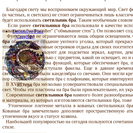
Благодаря свету мы воспринимаем окружающий мир. Свет фор
(и частных, и светских) не стоит ограничиваться лишь класс
будет использовать
светильник бра
. Таким необычным словом (
Если ранее
светильники бра
использовали в качестве всп
называется "wall-washer" ("обмывание стен"). Он позволяет со
Decorative Plate
Функции
бра
не ограничиваются лишь общим освещением. С
"Crayfish"
бра
обеспечивает создание уютного уголка, который прекрасн
чтобы создать интимные островков отдыха для своих посетител
Бра также используют для подсветки зеркал, картин, дек
гармонировать не только с предметом, какой он освещает, но и 
Из такого количества функций, которые обеспечивает бра, п
Прототипом
бра
выступали факелы. Еще в давние времена
светильников бра были канделябры со свечами. Они могли кре
пор создают светильниеи бра с плафонами, которые имитируют
В XVIII веке бра несколько усовершенствовали специальными
857 грн
свет. Чтобы эти пластины на бра были привлекательнее, их ук
Современные
светильники бра
намного более разнообразные,
и материалы, из которых изготовляются светильники бра, тоже
Утонченное плетение металла в кованых светильниках бра 
Кованые бра замечательно дополняют пространственную атм
утонченном вкусе и статусе хозяина.
Наибольшей популярностью на сегодня пользуются сочетани
стиле.