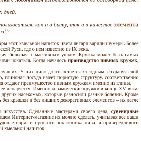
 дней.
элемента
ользоваться, как и в быту, так и в качестве
з!!!
эры этот хмельной напиток цвета янтаря варили шумеры. Более
ой Руси, где о нем известно из IX века.
епкая, большая, с массивным ушком. Кружка может быть самых
иями чокаться. Когда началось
производство пивных кружек
,
лучших. У них пиво долго остается холодным, сохраняя свой
, глиняная посуда имеет пористую структуру, соответственно
хия отдают преимущество пивным кружкам именно из глины.
нее испаряется. Именно керамические кружки в конце XV века,
других насекомых, которые разносили разные болезни. Кроме
ь
без крышки и без лишних декоративных элементов – их легче
 искусства. Сделанные мастерами своего дела,
сувенирные
ашем Интернет-магазине их можно сделать, учитывая все ваши
 удовлетворят и простого поклонника пива, и привередливого
ый хмельной напиток.