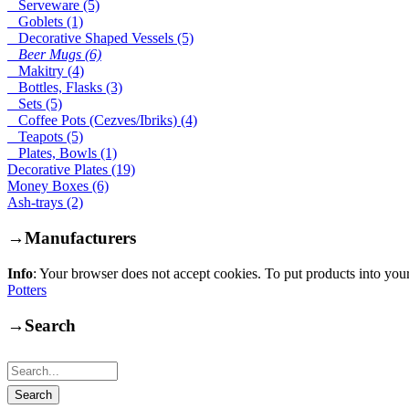
Serveware (5)
Goblets (1)
Decorative Shaped Vessels (5)
Beer Mugs (6)
Makitry (4)
Bottles, Flasks (3)
Sets (5)
Coffee Pots (Cezves/Ibriks) (4)
Teapots (5)
Plates, Bowls (1)
Decorative Plates (19)
Money Boxes (6)
Ash-trays (2)
→
Manufacturers
Info
: Your browser does not accept cookies. To put products into you
Potters
→
Search