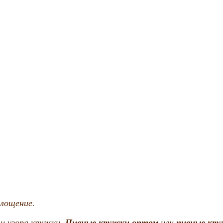
 лощение.
и узора кружки.
Пивные кружки оптом
или
пивные кру