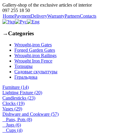
Gallery-shop of the exclusive articles of interior
097 255 18 50
Home
Payment
Delivery
Warranty
Partners
Contacts
→
Categories
Wrought-iron Gates
Forged Garden Gates
Wrought-iron Railings
Wrought Iron Fence
Топиары
Садовые скульптуры
Геральдика
Furniture (14)
Lighting Fixture (20)
Candlesticks (23)
Clocks (19)
Vases (29)
Dishware and Cookware (57)
Pans, Pots (8)
Jugs (6)
Cups (4)