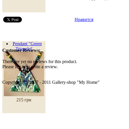
Нравится
Pendant "Green
Triangle"
Customer Reviews:
There are yet no reviews for this product.
Please log in to write a review.
Copyright (C) 2007 - 2011 Gallery-shop "My Home"
215 грн