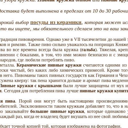
тавка будет выполнена в пределах от 10 до 30 рабочих
посуды из керамики
ирокий выбор
,
которая может исп
то вы ищете, мы обязательного сделаем это на ваш зака
 традиция пивоварения. Однако уже в VII тысячелетии до нашей 
ков и римлян. Также пиво сильно уважалось на поприщах Княжеск
 во все времена всегда была кружка (
гальба
). Тяжелая, кр
внении с бокалами, в том, что ими можно безопасно и с эмоц
 народов, где любили потреблять пиво.
металла.
Керамические пивные кружки
считаются одними из 
чески чистый, без каких либо химических примесей. Кроме того
о в него. Пивоманы таких пивных государств как Германия и Че
ужена кверху: так пена хранится дольше и аромат пива медлен
Пивные кружки с крышками
были лучше защищены от мух и 
и
. Сегодня для потребления пива лучше
пивные кружки купит
ля пива
. Порой они могут быть настоящими произведениями
бителей. Эксклюзивности таким кружкам добавляет то, что в н
ело заказывайте
большие пивные кружки
, которые одинаково
аждый раз, когда ее владелец будет вкушать из нее свой любим
будет точной копией той, которая изображена на фотографии.