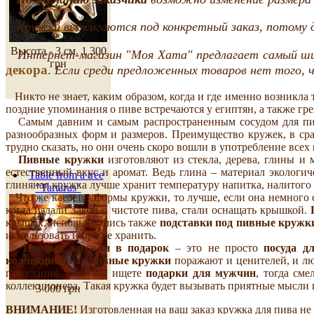
Кружки выжигаются под конкретный заказ, потому дос
Высота - 3 см.
1 300
Интернет-магазин "Моя Хата" предлагает самый ш
грн
декора
.
Если среди предложенных товаров нет того, ч
Никто не знает, каким образом, когда и где именно возникла
поздние упоминания о пиве встречаются у египтян, а также гре
Самым давним и самым распространенным сосудом для пива
разнообразных форм и размеров. Преимущество кружек, в сра
трудно сказать, но они очень скоро вошли в употребление всех
Пивные кружки
изготовляют из стекла, дерева, глины и 
естественный вкус и аромат. Ведь глина – материал экологи
Table from a tree
глиняная кружка лучше хранит температуру напитка, налитог
"Tartarus"
Что же касается формы кружки, то лучше, если она немного с
когда издали Закон о чистоте пива, стали оснащать крышкой.
крышек, использовались также
подставки под пивные кружк
использовать и проще хранить.
Пивные кружки в подарок
– это не просто
посуда д
коллекционные пивные кружки
поражают и ценителей, и лю
пожелания. Если вы ищете
подарки для мужчин
, тогда см
коллекционера. Такая кружка будет вызывать приятные мысли к
3 000 грн
ВНИМАНИЕ!
Изготовленная на ваш заказ кружка для пива не 