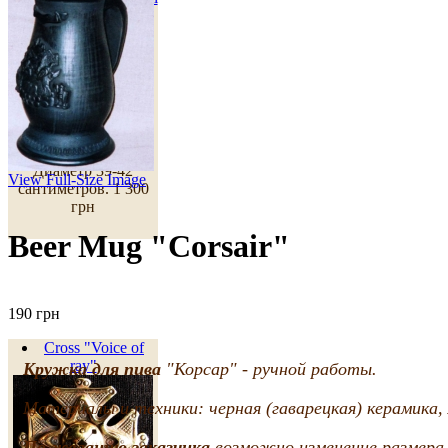
Cats"
Диаметр 39-42
View Full-Size Image
сантиметров.
1 300
грн
Beer Mug "Corsair"
190 грн
Cross "Voice of
ray"
Кружка для пива
"Корсар" - ручной работы.
Материалы и техники: черная (гаварецкая) керамика,
По желанию заказчика
возможно изменение размера 